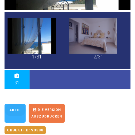
1/31
2/31
31
DIE VERSION
AKTIE
AUSZUDRUCKEN
OBJEKT-ID:
V3308