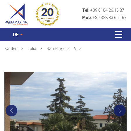
Tel:
+39 0184 26.16.87
Mob:
+39 328 83.65.167
DE
Kaufen
>
Italia
>
Sanremo
>
Villa