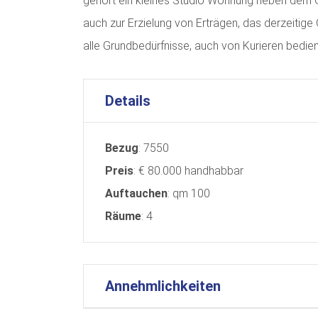
gehört ein kleines Studio Wohnung neben dem Ge
auch zur Erzielung von Erträgen, das derzeitige 
alle Grundbedürfnisse, auch von Kurieren bedien
Details
Bezug
: 7550
Preis
: € 80.000 handhabbar
Auftauchen
: qm 100
Räume
: 4
Annehmlichkeiten