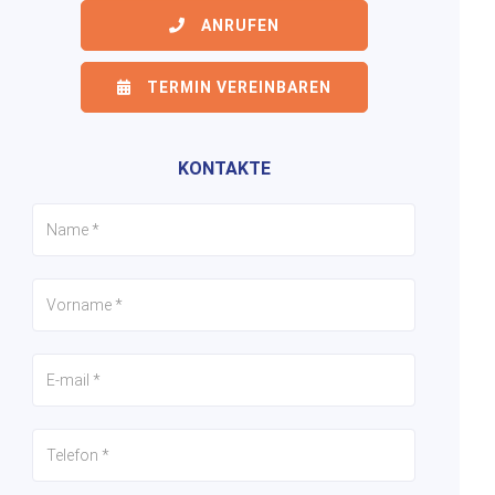
ANRUFEN
TERMIN VEREINBAREN
6/49
7/49
8/49
KONTAKTE