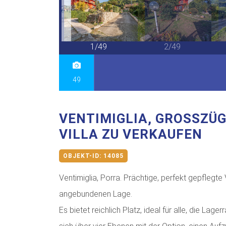
49/49
1/49
2/49
49
VENTIMIGLIA, GROSSZÜGI
ILLA ZU VERKAUFEN
OBJEKT-ID:
14085
Ventimiglia, Porra. Prächtige, perfekt gepflegte
angebundenen Lage.
Es bietet reichlich Platz, ideal für alle, die L