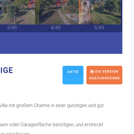
3/49
4/49
5/49
GE V
DIE VERSION
AKTIE
AUSZUDRUCKEN
 Villa mit großem Charme in einer günstigen und gut
agerraum oder Garagenfläche benötigen, und erstreckt