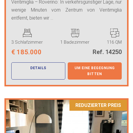
Ventimiglia – Roverino: In verkehrsgünstiger Lage, nur
wenige Minuten vom Zentrum von Ventimiglia
entfernt, bieten wir ...
3 Schlafzimmer
1 Badezimmer
116 QM
€
185.000
Ref. 14250
DETAILS
UM EINE BEGEGNUNG
BITTEN
REDUZIERTER PREIS