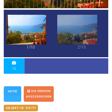
1/10
2/10
10
DIE VERSION
AKTIE
AUSZUDRUCKEN
OBJEKT-ID:
V3177