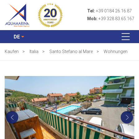
Tel:
+39 0184 26.16.87
Mob:
+39 328 83.65.167
DE
Kaufen
>
Italia
>
Santo Stefano al Mare
>
Wohnungen