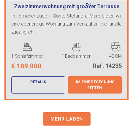
Zweizimmerwohnung mit groÃŸer Terrasse
i…
In herrlicher Lage in Santo Stefano al Mare bieten wir
eine ebenerdige Wohnung zum Verkauf an, die für alle
zugänglich ...
1 Schlafzimmer
1 Badezimmer
42 QM
€
189.000
Ref. 14235
DETAILS
UM EINE BEGEGNUNG
BITTEN
MEHR LADEN