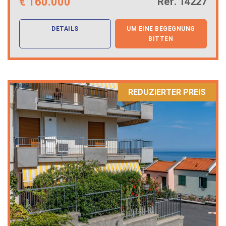
€
160.000
Ref. 14227
DETAILS
UM EINE BEGEGNUNG
BITTEN
REDUZIERTER PREIS