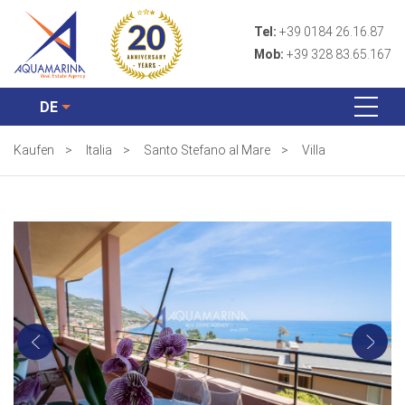
Tel:
+39 0184 26.16.87
Mob:
+39 328 83.65.167
DE
Kaufen
>
Italia
>
Santo Stefano al Mare
>
Villa