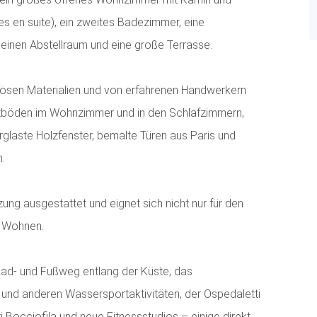
es en suite), ein zweites Badezimmer, eine
inen Abstellraum und eine große Terrasse.
iösen Materialien und von erfahrenen Handwerkern
tböden im Wohnzimmer und in den Schlafzimmern,
glaste Holzfenster, bemalte Türen aus Paris und
n.
ung ausgestattet und eignet sich nicht nur für den
n Wohnen.
 Rad- und Fußweg entlang der Küste, das
 und anderen Wassersportaktivitäten, der Ospedaletti
i Bocciofila und neue Fitnessstudios – einige direkt