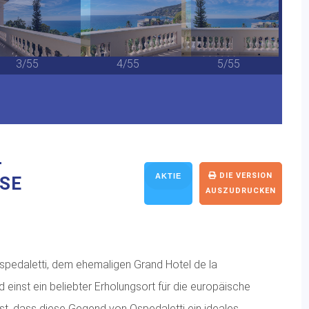
3/55
4/55
5/55
-
DIE VERSION
AKTIE
SE
AUSZUDRUCKEN
Ospedaletti, dem ehemaligen Grand Hotel de la
 einst ein beliebter Erholungsort für die europäische
 fest, dass diese Gegend von Ospedaletti ein ideales