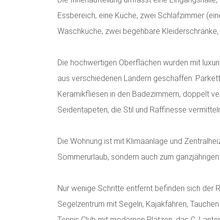
Essbereich, eine Küche, zwei Schlafzimmer (ein
Waschküche, zwei begehbare Kleiderschränke, e
Die hochwertigen Oberflächen wurden mit luxur
aus verschiedenen Ländern geschaffen: Parket
Keramikfliesen in den Badezimmern, doppelt ver
Seidentapeten, die Stil und Raffinesse vermittel
Die Wohnung ist mit Klimaanlage und Zentralheiz
Sommerurlaub, sondern auch zum ganzjährige
Nur wenige Schritte entfernt befinden sich der
Segelzentrum mit Segeln, Kajakfahren, Tauchen
Tennis Club mit modernen Plätzen, das C. Lanter