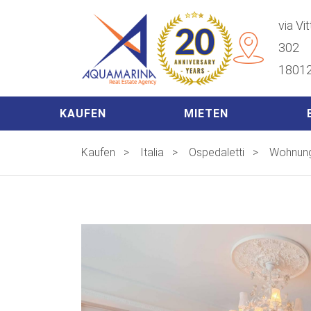
via Vi
302
18012
KAUFEN
MIETEN
Kaufen
>
Italia
>
Ospedaletti
>
Wohnun