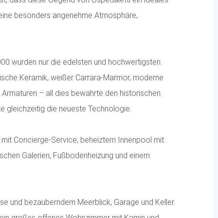
nd eine besonders angenehme Atmosphäre,
2000 wurden nur die edelsten und hochwertigsten
nische Keramik, weißer Carrara-Marmor, moderne
Armaturen – all dies bewahrte den historischen
 gleichzeitig die neueste Technologie.
 mit Concierge-Service, beheiztem Innenpool mit
ischen Galerien, Fußbodenheizung und einem
sse und bezauberndem Meerblick, Garage und Keller.
e, ein großes offenes Wohnzimmer mit Kamin und