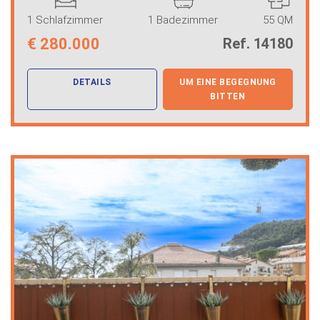
1 Schlafzimmer
1 Badezimmer
55 QM
€
280.000
Ref. 14180
DETAILS
UM EINE BEGEGNUNG
BITTEN