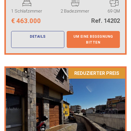
1 Schlafzimmer
2 Badezimmer
69 QM
€
463.000
Ref. 14202
DETAILS
UM EINE BEGEGNUNG
BITTEN
REDUZIERTER PREIS