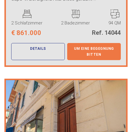
2 Schlafzimmer
2 Badezimmer
94 QM
€
861.000
Ref. 14044
DETAILS
UM EINE BEGEGNUNG
BITTEN