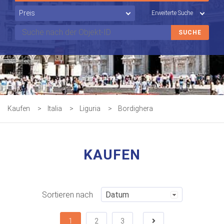
Erweiterte Suche
Kaufen
>
Italia
>
Liguria
>
Bordighera
KAUFEN
Sortieren nach
1
2
3