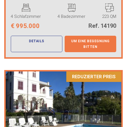
4 Schlafzimmer
4 Badezimmer
223 QM
€
995.000
Ref. 14190
DETAILS
UM EINE BEGEGNUNG
BITTEN
REDUZIERTER PREIS