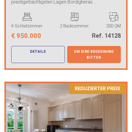
prestigeträchtigsten Lagen Bordigheras ...
4 Schlafzimmer
2 Badezimmer
200 QM
€
950.000
Ref. 14128
DETAILS
UM EINE BEGEGNUNG
BITTEN
REDUZIERTER PREIS