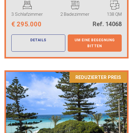
3 Schlafzimmer
2 Badezimmer
138 QM
€
295.000
Ref. 14068
DETAILS
UM EINE BEGEGNUNG
BITTEN
REDUZIERTER PREIS