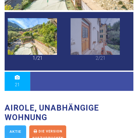
1/21
2/21
21
AIROLE, UNABHÄNGIGE
WOHNUNG
DIE VERSION
AKTIE