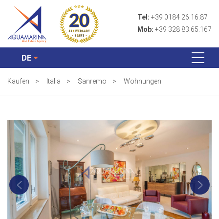
Tel:
+39 0184 26.16.87
Mob:
+39 328 83.65.167
DE
Kaufen
>
Italia
>
Sanremo
>
Wohnungen