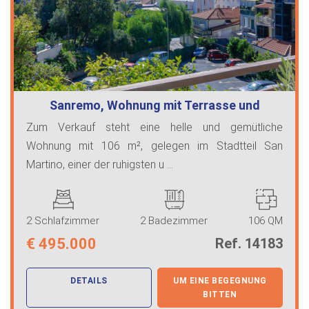
Sanremo, Wohnung mit Terrasse und
Meerbl…
Zum Verkauf steht eine helle und gemütliche
Wohnung mit 106 m², gelegen im Stadtteil San
Martino, einer der ruhigsten u ...
2 Schlafzimmer
2 Badezimmer
106 QM
€
495.000
Ref. 14183
DETAILS
UM EINE BEGEGNUNG
BITTEN