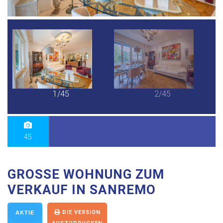
1/45
2/45
45
GROSSE WOHNUNG ZUM V
ERKAUF IN SANREMO
DIE VERSION
AKTIE